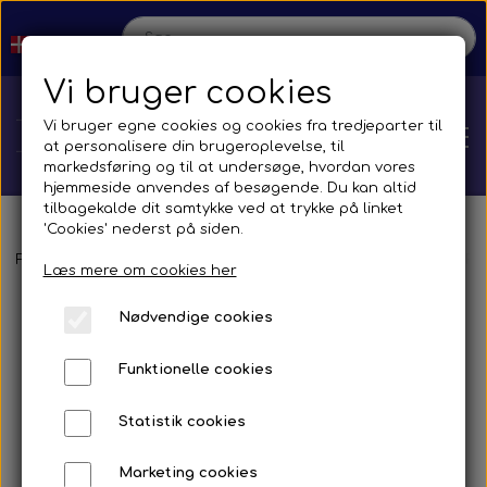
Vi bruger cookies
Vi bruger egne cookies og cookies fra tredjeparter til
at personalisere din brugeroplevelse, til
markedsføring og til at undersøge, hvordan vores
hjemmeside anvendes af besøgende. Du kan altid
tilbagekalde dit samtykke ved at trykke på linket
'Cookies' nederst på siden.
Hjem
Forside
Reservedele
Spejle og tilbehør
Busser
Brands
F.
Læs mere om cookies her
Nødvendige cookies
Shop
Funktionelle cookies
Reservedele
Produktion
Statistik cookies
Transmission
Aircon
Bus
Kontakt
Marketing cookies