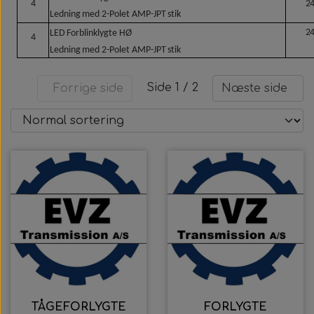
4
2
Ledning
med
2-Polet
AMP-JPT
stik
2
LED
Forblinklygte
HØ
4
Ledning
med
2-Polet
AMP-JPT
stik
Side 1 / 2
Forrige side
Næste side
TÅGEFORLYGTE
FORLYGTE