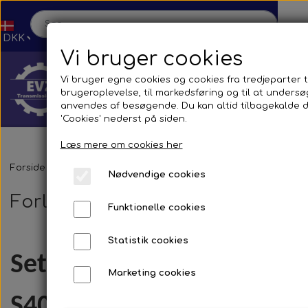
Vi bruger cookies
Vi bruger egne cookies og cookies fra tredjeparter ti
brugeroplevelse, til markedsføring og til at unders
anvendes af besøgende. Du kan altid tilbagekalde di
'Cookies' nederst på siden.
Læs mere om cookies her
Hjem
Forside
Reservedele
Lygter
Busser
F. Setra
Forlygter
Nødvendige cookies
Forlygter
Funktionelle cookies
Shop
Statistik cookies
Reservedele
Produktion
Setra
Marketing cookies
Transmission
Aircon
Bus
Kontakt
S400/500