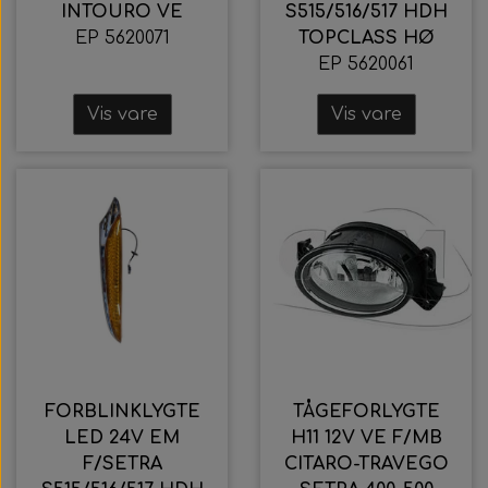
INTOURO VE
S515/516/517 HDH
EP 5620071
TOPCLASS HØ
EP 5620061
Vis vare
Vis vare
FORBLINKLYGTE
TÅGEFORLYGTE
LED 24V EM
H11 12V VE F/MB
F/SETRA
CITARO-TRAVEGO