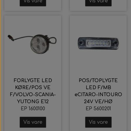
Vis vare
Vis vare
FORLYGTE LED
POS/TOPLYGTE
KØRE/POS VE
LED F/MB
F/VOLVO-SCANIA-
eCITARO-INTOURO
YUTONG E12
24V VE/HØ
EP 1600100
EP 5600201
Vis vare
Vis vare