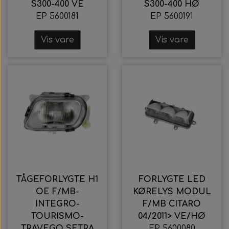
S300-400 VE
S300-400 HØ
EP 5600181
EP 5600191
Vis vare
Vis vare
TÅGEFORLYGTE H1
FORLYGTE LED
OE F/MB-
KØRELYS MODUL
INTEGRO-
F/MB CITARO
TOURISMO-
04/2011> VE/HØ
TRAVEGO SETRA
EP 5600080