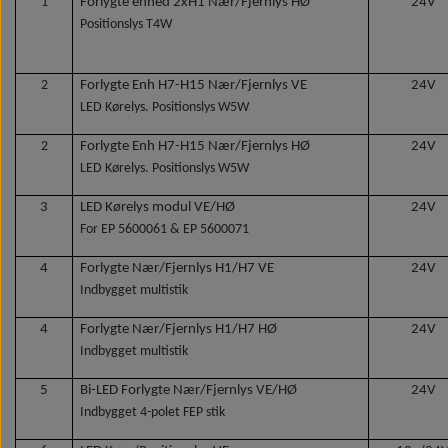
1
Forlygte enhed 2xH1 Nær/Fjernlys HØ
24V
Bøjninger 45° - olie- og kemikalie bestandig
Spejlsystemer & fittings
Spejlsystemer & fittings
Spejlsystemer & fittings
Spejlsystemer & fittings
Sidemarkeringslygter
Multiribrem
F. Van Hool
Positionslys T4W
Bøjninger 90° - olie- og kemikalie bestandig
Spejlsystemer & fittings
Multistik sæt
F. VDL
2
Forlygte Enh H7-H15 Nær/Fjernlys VE
24V
LED Kørelys. Positionslys W5W
Turbo & Intercooler silicone slanger
El. Justerbare sidespejle & fittings
Nødhammere
F. Volvo
2
Forlygte Enh H7-H15 Nær/Fjernlys HØ
24V
LED Kørelys. Positionslys W5W
Facon kølerslanger, bøjninger & reducere
El. Justerbare sidespejle
Spejlsystemer & fittings
Sensorer
F. Yutong
3
LED Kørelys modul VE/HØ
24V
For EP 5600061 & EP 5600071
Spejlsystemer & fittings
Spejlstyringskontakter
Støddæmpere
Vidvinkelspejle
Spændebånd
4
Forlygte Nær/Fjernlys H1/H7 VE
24V
Indbygget multistik
Sporstænger / Styrestænger
Spejlarme & fittings
Slangesamlere
4
Forlygte Nær/Fjernlys H1/H7 HØ
24V
Indbygget multistik
Manuelt justerbare spejle, spejlarme & fittings
Spændebånd
5
Bi-LED Forlygte Nær/Fjernlys VE/HØ
24V
Spejlsystemer & fittings f. Volvo 9700/9900
Ventiler
Indbygget 4-polet FEP stik