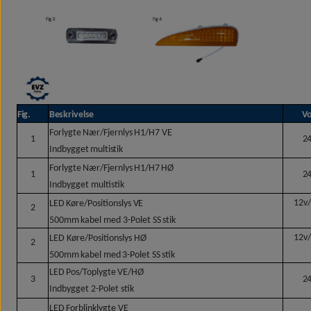
Fig.
Beskrivelse
Vo
Forlygte
Nær/Fjernlys
H1/H7
VE
1
2
Indbygget
multistik
Forlygte
Nær/Fjernlys
H1/H7
HØ
1
2
Indbygget multistik
12v
LED
Køre/Positionslys
VE
2
500mm
kabel
med
3-Polet
SS
stik
12v
LED Køre/Positionslys HØ
2
500mm
kabel
med
3-Polet
SS
stik
LED
Pos/Toplygte
VE/HØ
3
2
Indbygget 2-Polet stik
LED
Forblinklygte
VE