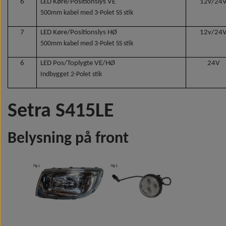
6
LED Køre/Positionslys VE
12v/24
Indvendige spejle
Wabco wabcothyl
500mm kabel med 3-Polet SS stik
7
LED Køre/Positionslys HØ
12v/24
500mm kabel med 3-Polet SS stik
6
LED Pos/Toplygte VE/HØ
24V
Indbygget 2-Polet stik
Setra S415LE
Belysning på front