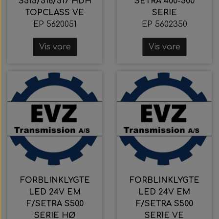
S515/516/517 HDH
SETRA 400-500
TOPCLASS VE
SERIE
EP 5620051
EP 5602350
Vis vare
Vis vare
FORBLINKLYGTE
FORBLINKLYGTE
LED 24V EM
LED 24V EM
F/SETRA S500
F/SETRA S500
SERIE HØ
SERIE VE