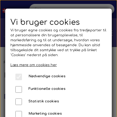
Vi bruger cookies
Vi bruger egne cookies og cookies fra tredjeparter til
at personalisere din brugeroplevelse, til
markedsføring og til at undersøge, hvordan vores
hjemmeside anvendes af besøgende. Du kan altid
tilbagekalde dit samtykke ved at trykke på linket
'Cookies' nederst på siden.
Hjem
Forside
Kataloger
Læs mere om cookies her
Kataloger
Nødvendige cookies
Shop
Funktionelle cookies
Reservedele
Diverse kataloger
Produktion
Statistik cookies
Transmission
Aircon
Bus
Kontakt
Marketing cookies