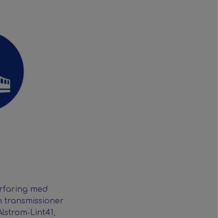
erfaring med
h transmissioner
 Alstrom-Lint41,