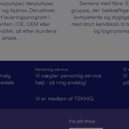
rvopumper, dørpumper,
Siemens med flere. E
r og hjulnav. Derudover.
gruppe, der beskæftiger 
ort leveringsprogram i
kompetente og dygtig
enten i OE, OEM eller
med stort kendskab til
litet, alt efter kundens
og togtransmis
ønske.
Personlig service
12
dvalg
Vi vægter personlig service
Vi
vedele
højt - så ring endelig!
på
Vi er medlem af
TEKNIQ
Vis på shop