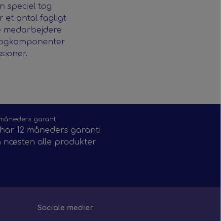
n speciel tog
et antal fagligt
e medarbejdere
 togkomponenter
sioner.
 måneders garanti
 har 12 måneders garanti
 næsten alle produkter
Sociale medier