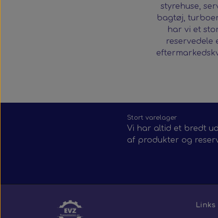
styrehuse, se
bagtøj, turboe
har vi et st
reservedele 
eftermarkedskva
Stort varelager
Vi har altid et bredt u
af produkter og reser
Links