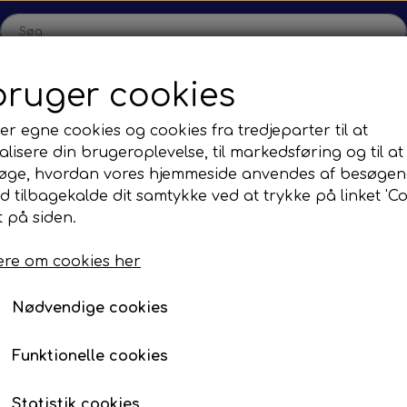
bruger cookies
Hjem
Shop
Produktion
Kontakt
Kataloger
Om
er egne cookies og cookies fra tredjeparter til at
lisere din brugeroplevelse, til markedsføring og til at
sion
Sefac
Tilbud
øge, hvordan vores hjemmeside anvendes af besøgen
Gear
Road Solutions
Oprydningsudsalg af hjul
id tilbagekalde dit samtykke ved at trykke på linket 'Co
 på siden.
ler
Rail Solutions
servedele
re om cookies her
Nødvendige cookies
ring af togtransmissioner
s erfaring med renovering af ZF & Voith transmission
Funktionelle cookies
ere.
Statistik cookies