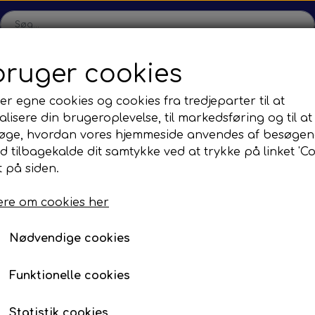
bruger cookies
Hjem
Shop
Produktion
Kontakt
Kataloger
Om
er egne cookies og cookies fra tredjeparter til at
lisere din brugeroplevelse, til markedsføring og til at
sion
Sefac
Tilbud
øge, hvordan vores hjemmeside anvendes af besøgen
Gear
Road Solutions
Oprydningsudsalg af hjul
id tilbagekalde dit samtykke ved at trykke på linket 'Co
msecylinder
F. VDL
 på siden.
ler
Rail Solutions
servedele
re om cookies her
Nødvendige cookies
Funktionelle cookies
Statistik cookies