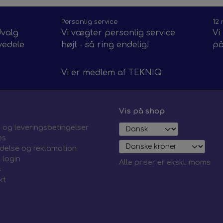
Personlig service
12
dvalg
Vi vægter personlig service
Vi
vedele
højt - så ring endelig!
på
Vi er medlem af
TEKNIQ
Vis på shop
 og leveringsbetingelser
es
ydelse og reklamation
 login
Alle priser er ekskl. moms
s
kt