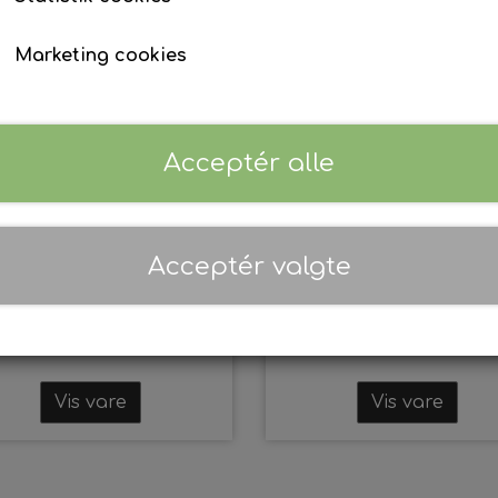
Marketing cookies
Acceptér alle
BREMSECYLINDER
BREMSEKALIBER WA
WABCO F/VDL CITEA
OMB F/VDL CITEA ML
Acceptér valgte
MLE88
EP 6300010
EP 6320000
Vis vare
Vis vare