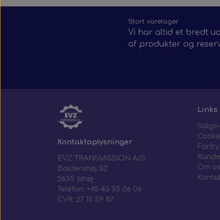
Stort varelager
Vi har altid et bredt u
af produkter og reser
Links
Salgs-
Cooki
Kontaktoplysninger
Fortr
Kunde
EVZ TRANSMISSION A/S
Om o
Baldershøj 30
Konta
2635 Ishøj
Telefon: +45 43 35 06 06
CVR: 27 15 59 87