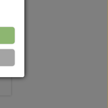
BCO
E88