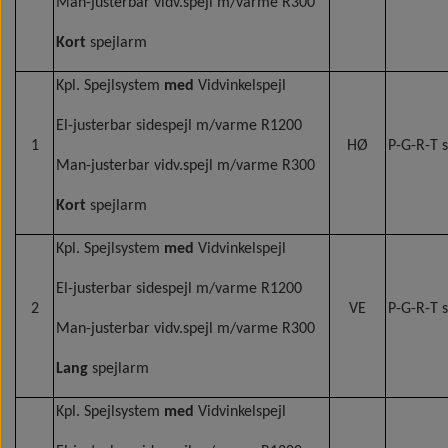
Man-justerbar vidv.spejl m/varme R300
Indvendige spejle
Wabco wabcothyl
Kort
spejlarm
Kpl. Spejlsystem
med
Vidvinkelspejl
El-justerbar sidespejl m/varme R1200
1
HØ
P-G-R-T 
Man-justerbar vidv.spejl m/varme R300
Kort
spejlarm
Kpl. Spejlsystem
med
Vidvinkelspejl
El-justerbar sidespejl m/varme R1200
2
VE
P-G-R-T 
Man-justerbar vidv.spejl m/varme R300
Lang
spejlarm
Kpl. Spejlsystem
med
Vidvinkelspejl