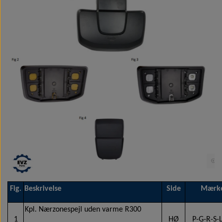
Fig.
Beskrivelse
Side
Mærke
Kpl. Nærzonespejl uden varme R300
1
HØ
P-G-R-S-