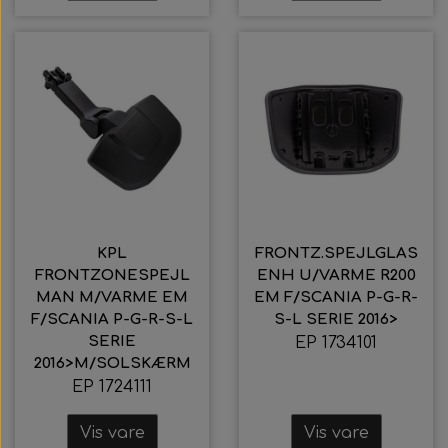
KPL
FRONTZ.SPEJLGLAS
FRONTZONESPEJL
ENH U/VARME R200
MAN M/VARME EM
EM F/SCANIA P-G-R-
F/SCANIA P-G-R-S-L
S-L SERIE 2016>
SERIE
EP 1734101
2016>M/SOLSKÆRM
EP 1724111
Vis vare
Vis vare