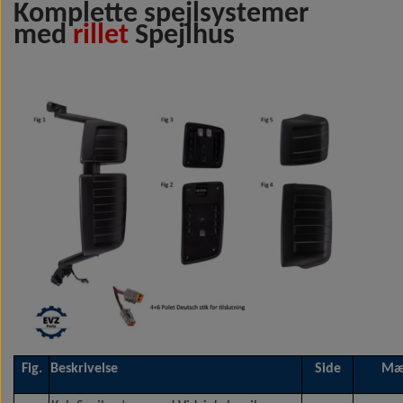
Komplette spejlsystemer
med
rillet
Spejlhus
Fig.
Beskrivelse
Side
Mæ