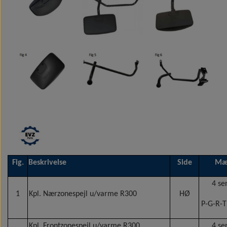
Fig.
Beskrivelse
Side
Mæ
4 se
1
Kpl. Nærzonespejl u/varme R300
HØ
P-G-R-T
Kpl. Frontzonespejl u/varme R300
4 se