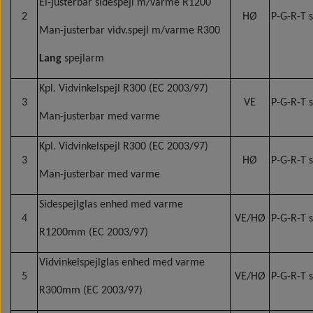
El-justerbar sidespejl m/varme R1200
2
HØ
P-G-R-T 
Man-justerbar vidv.spejl m/varme R300
Lang
spejlarm
Kpl. Vidvinkelspejl R300 (EC 2003/97)
3
VE
P-G-R-T 
Man-justerbar med varme
Kpl. Vidvinkelspejl R300 (EC 2003/97)
3
HØ
P-G-R-T 
Man-justerbar med varme
Sidespejlglas enhed med varme
4
VE/HØ
P-G-R-T 
R1200mm (EC 2003/97)
Vidvinkelspejlglas enhed med varme
5
VE/HØ
P-G-R-T 
R300mm (EC 2003/97)