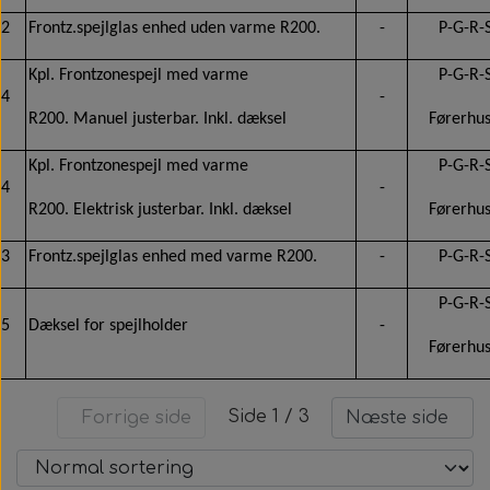
2
Frontz.spejlglas enhed uden varme R200.
-
P-G-R-
Kpl. Frontzonespejl med varme
P-G-R-
4
-
R200. Manuel justerbar. Inkl. dæksel
Førerhu
Kpl. Frontzonespejl med varme
P-G-R-
4
-
R200. Elektrisk justerbar. Inkl. dæksel
Førerhu
3
Frontz.spejlglas enhed med varme R200.
-
P-G-R-
P-G-R-
5
Dæksel for spejlholder
-
Førerhu
Side 1 / 3
Forrige side
Næste side