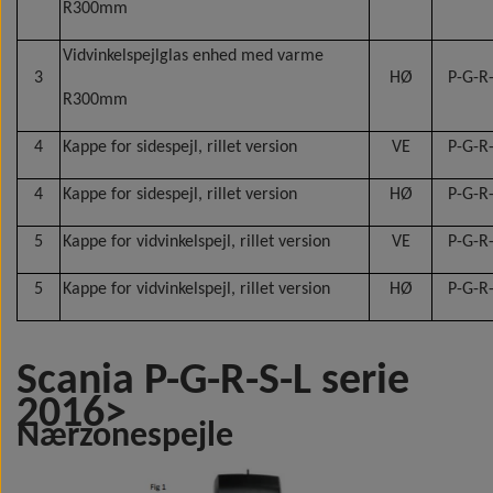
R300mm
Vidvinkelspejlglas enhed med varme
3
HØ
P-G-R-
R300mm
4
Kappe for sidespejl, rillet version
VE
P-G-R-
4
Kappe for sidespejl, rillet version
HØ
P-G-R-
5
Kappe for vidvinkelspejl, rillet version
VE
P-G-R-
5
Kappe for vidvinkelspejl, rillet version
HØ
P-G-R-
Scania P-G-R-S-L serie
2016>
Nærzonespejle