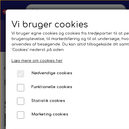
Vi bruger cookies
Vi bruger egne cookies og cookies fra tredjeparter til at pe
brugeroplevelse, til markedsføring og til at undersøge, h
anvendes af besøgende. Du kan altid tilbagekalde dit samty
'Cookies' nederst på siden.
Læs mere om cookies her
Hjem
Forside
Reservedele
Spejle og tilbehør
Lastbiler
Brands
Nødvendige cookies
F. Scania
Shop
Funktionelle cookies
Reservedele
Statistik cookies
Scania 4 serie 1994>2008
Produktion
Marketing cookies
Komplette Spejlsystemer med
Transmission
Aircon
Bus
korte spejlarme
Kontakt