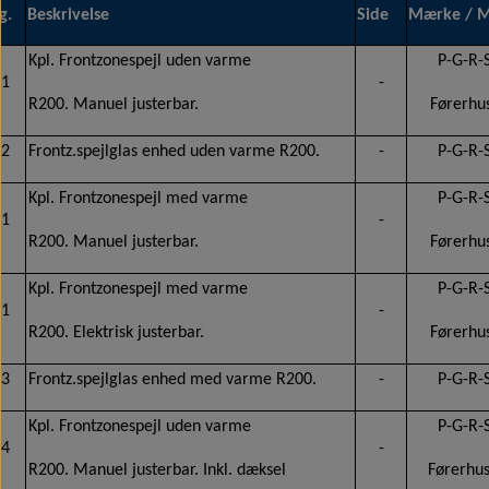
g.
Beskrivelse
Side
Mærke / 
Kpl. Frontzonespejl uden varme
P-G-R-
1
-
R200. Manuel justerbar.
Førerhu
2
Frontz.spejlglas enhed uden varme R200.
-
P-G-R-
Kpl. Frontzonespejl med varme
P-G-R-
1
-
R200. Manuel justerbar.
Førerhu
Kpl. Frontzonespejl med varme
P-G-R-
1
-
R200. Elektrisk justerbar.
Førerhu
3
Frontz.spejlglas enhed med varme R200.
-
P-G-R-
Kpl. Frontzonespejl uden varme
P-G-R-
4
-
R200. Manuel justerbar. Inkl. dæksel
Førerhu