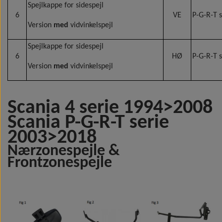
Spejlkappe for sidespejl
6
VE
P-G-R-T 
Version
med
vidvinkelspejl
Spejlkappe for sidespejl
6
HØ
P-G-R-T 
Version
med
vidvinkelspejl
Scania 4 serie 1994>2008
Scania P-G-R-T serie
2003>2018
Nærzonespejle &
Frontzonespejle