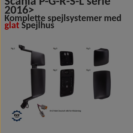
Scania P-G-R-S-L serie
2016>
Komplette spejlsystemer med
glat
Spejlhus