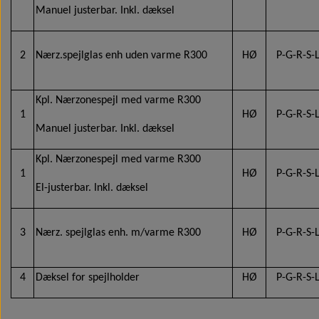
Manuel justerbar. Inkl. dæksel
2
Nærz.spejlglas enh uden varme R300
HØ
P-G-R-S-
Kpl. Nærzonespejl med varme R300
1
HØ
P-G-R-S-
Manuel justerbar. Inkl. dæksel
Kpl. Nærzonespejl med varme R300
1
HØ
P-G-R-S-
El-justerbar. Inkl. dæksel
3
Nærz. spejlglas enh. m/varme R300
HØ
P-G-R-S-
4
Dæksel for spejlholder
HØ
P-G-R-S-