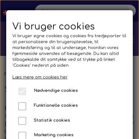
Vi bruger cookies
Vi bruger egne cookies og cookies fra tredjeparter til
at personalisere din brugeroplevelse, til
markedsføring og til at undersøge, hvordan vores
hjemmeside anvendes af besøgende. Du kan altid
tilbagekalde dit samtykke ved at trykke på linket
'Cookies' nederst på siden.
Hjem
Forside
Sefac
Læs mere om cookies her
Sefac
Nødvendige cookies
Shop
Funktionelle cookies
Officiel distributør af
Sefac
i Danmark
Reservedele
Produktion
Vi er stolte af at være officiel distributør af Sefac i
Statistik cookies
Danmark – en af Europas førende producenter af
Transmission
Aircon
Bus
løfteudstyr til tunge køretøjer. Sefac er kendt for
Kontakt
Marketing cookies