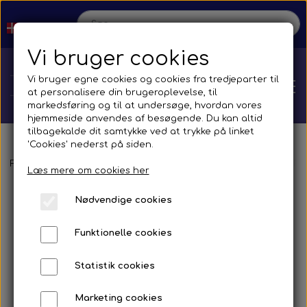
Vi bruger cookies
Vi bruger egne cookies og cookies fra tredjeparter til
at personalisere din brugeroplevelse, til
markedsføring og til at undersøge, hvordan vores
hjemmeside anvendes af besøgende. Du kan altid
tilbagekalde dit samtykke ved at trykke på linket
'Cookies' nederst på siden.
Hjem
Forside
Reservedele
Spejle og tilbehør
Busser
Brands
F.
Læs mere om cookies her
Nødvendige cookies
Shop
Funktionelle cookies
Reservedele
Produktion
Statistik cookies
Transmission
Aircon
Bus
Kontakt
Marketing cookies