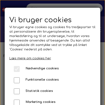
Vi bruger cookies
Vi bruger egne cookies og cookies fra tredjeparter til
at personalisere din brugeroplevelse, til
markedsføring og til at undersøge, hvordan vores
hjemmeside anvendes af besøgende. Du kan altid
tilbagekalde dit samtykke ved at trykke på linket
'Cookies' nederst på siden.
Hjem
Forside
Reservedele
Spejle og tilbehør
Busser
Brands
F. 
Læs mere om cookies her
Nødvendige cookies
Shop
Funktionelle cookies
Reservedele
Produktion
Statistik cookies
Transmission
Aircon
Bus
Kontakt
Marketing cookies