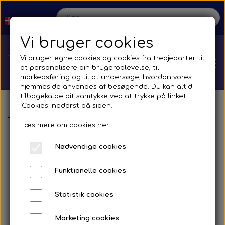
Vi bruger cookies
Vi bruger egne cookies og cookies fra tredjeparter til
at personalisere din brugeroplevelse, til
markedsføring og til at undersøge, hvordan vores
hjemmeside anvendes af besøgende. Du kan altid
tilbagekalde dit samtykke ved at trykke på linket
'Cookies' nederst på siden.
Hjem
Forside
Reservedele
Spejle og tilbehør
Busser
Brands
F. 
Læs mere om cookies her
Nødvendige cookies
Shop
Funktionelle cookies
Reservedele
Produktion
Statistik cookies
Transmission
Aircon
Bus
Kontakt
Marketing cookies