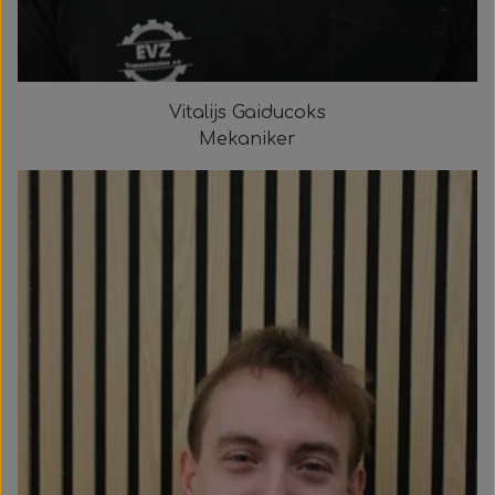
Indvendige spejle
Wabco wabcothyl
Vitalijs Gaiducoks
Mekaniker