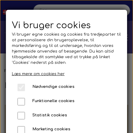
Vi bruger cookies
Vi bruger egne cookies og cookies fra tredjeparter til
at personalisere din brugeroplevelse, til
markedsføring og til at undersøge, hvordan vores
hjemmeside anvendes af besøgende. Du kan altid
tilbagekalde dit samtykke ved at trykke på linket
'Cookies' nederst på siden.
Hjem
Forside
Kontakt værksted
Læs mere om cookies her
Kontakt værksted
Nødvendige cookies
Shop
Funktionelle cookies
Reservedele
Produktion
Statistik cookies
Transmission
Aircon
Bus
Kontakt
Marketing cookies