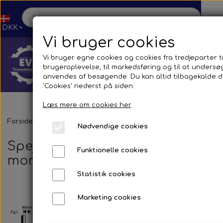
Vi bruger cookies
Vi bruger egne cookies og cookies fra tredjeparter ti
brugeroplevelse, til markedsføring og til at unders
anvendes af besøgende. Du kan altid tilbagekalde di
'Cookies' nederst på siden.
Læs mere om cookies her
Hjem
Forside
Reservedele
Spejle og tilbehør
Busser
Universal
Nødvendige cookies
Spejlarme Venstre - Stående
Funktionelle cookies
Shop
montering
Statistik cookies
Reservedele
Produktion
Marketing cookies
Transmission
Aircon
Bus
Kontakt