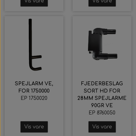
Vis vare
Vis vare
Indvendige spejle
Wabco wabcothyl
SPEJLARM VE,
FJEDERBESLAG
FOR 1750000
SORT HD FOR
EP 1750020
28MM SPEJLARME
90GR VE
EP 8760050
Vis vare
Vis vare