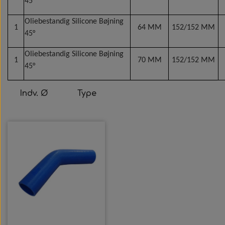
45°
Indvendige spejle
Wabco wabcothyl
Oliebestandig Silicone Bøjning
1
64 MM
152/152 MM
45°
Oliebestandig Silicone Bøjning
1
70 MM
152/152 MM
45°
Indv. Ø
Type