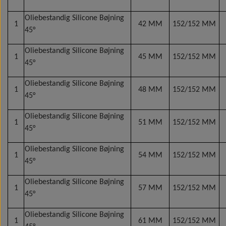
Bøjninger 45° - olie- og kemikalie bestandig
Spejlsystemer & fittings
Spejlsystemer & fittings
Spejlsystemer & fittings
Spejlsystemer & fittings
Sidemarkeringslygter
Multiribrem
F. Van Hool
Oliebestandig Silicone Bøjning
1
42 MM
152/152 MM
45°
Bøjninger 90° - olie- og kemikalie bestandig
Spejlsystemer & fittings
Multistik sæt
F. VDL
Oliebestandig Silicone Bøjning
1
45 MM
152/152 MM
45°
Turbo & Intercooler silicone slanger
El. Justerbare sidespejle & fittings
Nødhammere
F. Volvo
Oliebestandig Silicone Bøjning
1
48 MM
152/152 MM
Facon kølerslanger, bøjninger & reducere
El. Justerbare sidespejle
Spejlsystemer & fittings
Sensorer
F. Yutong
45°
Oliebestandig Silicone Bøjning
Spejlsystemer & fittings
Spejlstyringskontakter
Støddæmpere
Vidvinkelspejle
Spændebånd
1
51 MM
152/152 MM
45°
Sporstænger / Styrestænger
Spejlarme & fittings
Slangesamlere
Oliebestandig Silicone Bøjning
1
54 MM
152/152 MM
45°
Manuelt justerbare spejle, spejlarme & fittings
Spændebånd
Oliebestandig Silicone Bøjning
1
57 MM
152/152 MM
45°
Spejlsystemer & fittings f. Volvo 9700/9900
Ventiler
Oliebestandig Silicone Bøjning
1
61 MM
152/152 MM