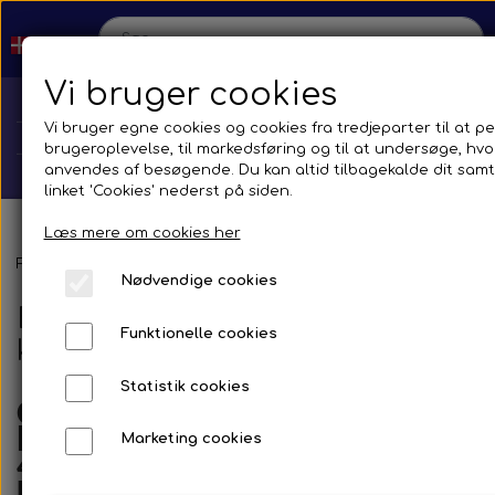
Vi bruger cookies
Vi bruger egne cookies og cookies fra tredjeparter til at pe
brugeroplevelse, til markedsføring og til at undersøge, h
anvendes af besøgende. Du kan altid tilbagekalde dit samt
linket 'Cookies' nederst på siden.
Læs mere om cookies her
Hjem
Forside
Reservedele
Siliconeslanger
Bøjninger 45° - olie- o
Nødvendige cookies
Bøjninger 45° - olie- og
Shop
Funktionelle cookies
kemikalie bestandig
Reservedele
Statistik cookies
Produktion
Olie- Kemi- & Brændstof
bestandig Silicone Slanger
Marketing cookies
Transmission
Aircon
Bus
45° Bøjninger. Sort
Kontakt