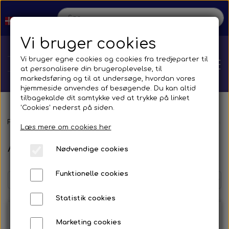
Vi bruger cookies
Vi bruger egne cookies og cookies fra tredjeparter til
at personalisere din brugeroplevelse, til
markedsføring og til at undersøge, hvordan vores
hjemmeside anvendes af besøgende. Du kan altid
tilbagekalde dit samtykke ved at trykke på linket
'Cookies' nederst på siden.
Hjem
Forside
Reservedele
Diverse
Akselstræbere / Stræberarme
Læs mere om cookies her
Akselstræbere / Stræberarme
Nødvendige cookies
Shop
Funktionelle cookies
Reservedele
Produktion
Statistik cookies
Transmission
Aircon
Bus
Kontakt
Marketing cookies