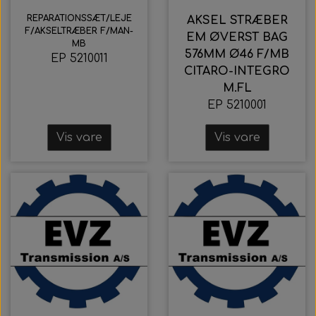
REPARATIONSSÆT/LEJE
AKSEL STRÆBER
F/AKSELTRÆBER F/MAN-
EM ØVERST BAG
MB
576MM Ø46 F/MB
EP 5210011
CITARO-INTEGRO
M.FL
EP 5210001
Vis vare
Vis vare