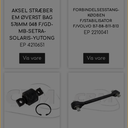
Indvendige spejle
Wabco wabcothyl
FORBINDELSESSTANG-
AKSEL STRÆBER
KØDBEN
EM ØVERST BAG
F/STABILISATOR
576MM 048 F/GD-
F/VOLVO B7-B8-B11-B13
MB-SETRA-
EP 2210041
SOLARIS-YUTONG
EP 4210651
Vis vare
Vis vare